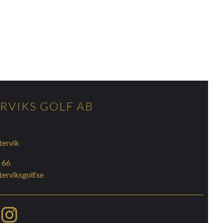
RVIKS GOLF AB
tervik
 66
erviksgolf.se