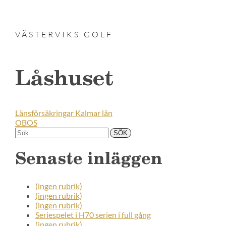
VÄSTERVIKS GOLF
Låshuset
Länsförsäkringar Kalmar län
OBOS
Senaste inläggen
(ingen rubrik)
(ingen rubrik)
(ingen rubrik)
Seriespelet i H70 serien i full gång
(ingen rubrik)