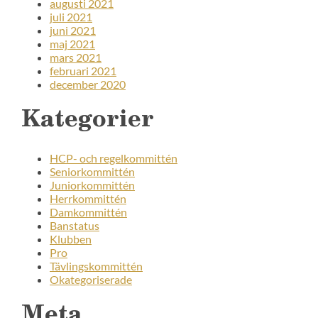
augusti 2021
juli 2021
juni 2021
maj 2021
mars 2021
februari 2021
december 2020
Kategorier
HCP- och regelkommittén
Seniorkommittén
Juniorkommittén
Herrkommittén
Damkommittén
Banstatus
Klubben
Pro
Tävlingskommittén
Okategoriserade
Meta