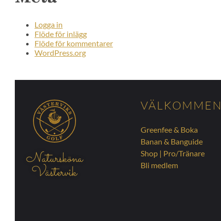
Logga in
Flöde för inlägg
Flöde för kommentarer
WordPress.org
VÄLKOMME
Greenfee & Boka
Banan & Banguide
Shop
|
Pro/Tränare
Natursköna
Bli medlem
Västervik