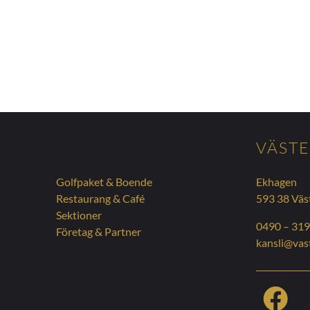
N
VÄSTE
Golfpaket & Boende
Ekhagen
Restaurang & Café
593 38 Väs
Sektioner
0490 – 319
Företag & Partner
kansli@vast