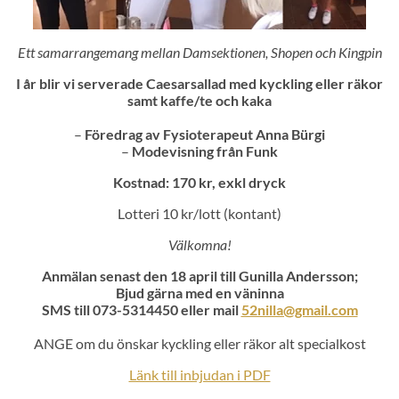
Ett samarrangemang mellan
Damsektionen, Shopen och Kingpin
I år blir vi serverade
Caesarsallad med kyckling eller räkor
samt kaffe/te och kaka
–
Föredrag av Fysioterapeut Anna Bürgi
–
Modevisning från Funk
Kostnad: 170 kr, exkl dryck
Lotteri 10 kr/lott (kontant)
Välkomna!
Anmälan senast den 18 april till Gunilla Andersson;
Bjud gärna med en väninna
SMS till 073-5314450 eller mail
52nilla@gmail.com
ANGE om du önskar kyckling eller räkor alt specialkost
Länk till inbjudan i PDF