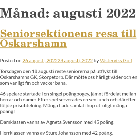
Månad:
augusti 2022
Seniorsektionens resa till
Oskarshamn
Posted on
26 augusti, 2022
28 augusti, 2022
by
Västerviks Golf
Torsdagen den 18 augusti reste seniorerna på utflykt till
Oskarshamns GK, Skorpetorp. Där mötte oss härligt väder och en
som vanligt fin och vacker bana.
46 spelare startade i en singel poängbogey, jämnt fördelat mellan
herrar och damer. Efter spel serverades en sen lunch och därefter
följde prisutdelning. Många hade samlat ihop otroligt många
poäng!
Damklassen vanns av Agneta Svensson med 45 poäng.
Herrklassen vanns av Sture Johansson med 42 poäng.