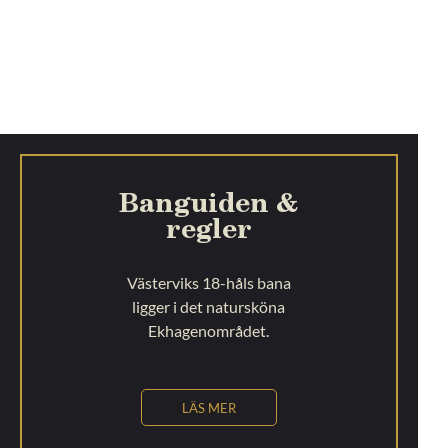
Banguiden &
regler
Västerviks 18-håls bana
ligger i det natursköna
Ekhagenområdet.
LÄS MER