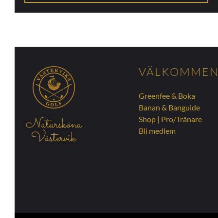
VÄLKOMME
Greenfee & Boka
Banan & Banguide
Shop
|
Pro/Tränare
Natursköna
Bli medlem
Västervik