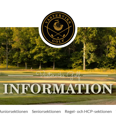
Västerviks Golf
INFORMATION
Juniorsektionen
Seniorsektionen
Regel- och HCP-sektionen