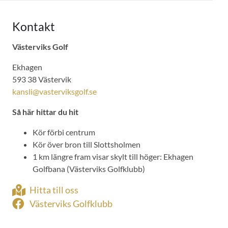
Kontakt
Västerviks Golf
Ekhagen
593 38 Västervik
kansli@vasterviksgolf.se
Så här hittar du hit
Kör förbi centrum
Kör över bron till Slottsholmen
1 km längre fram visar skylt till höger: Ekhagen
Golfbana (Västerviks Golfklubb)
Hitta till oss
Västerviks Golfklubb