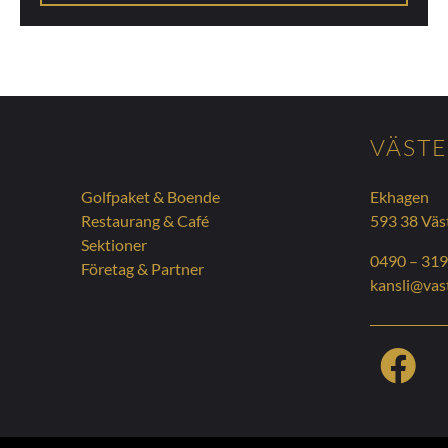
N
VÄSTE
Golfpaket & Boende
Ekhagen
Restaurang & Café
593 38 Väs
Sektioner
0490 – 319
Företag & Partner
kansli@vast