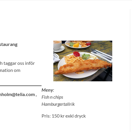
staurang
ch taggar oss inför
rmation om
Meny
:
enholm@telia.com ,
Fish n chips
Hamburgertallrik
Pris: 150 kr exkl dryck