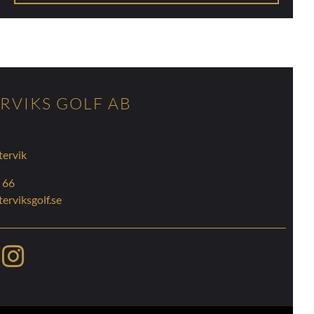
RVIKS GOLF AB
tervik
 66
erviksgolf.se