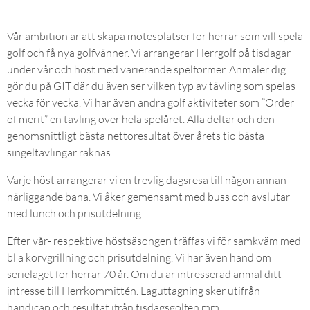
Vår ambition är att skapa mötesplatser för herrar som vill spela
golf och få nya golfvänner. Vi arrangerar Herrgolf på tisdagar
under vår och höst med varierande spelformer. Anmäler dig
gör du på GIT där du även ser vilken typ av tävling som spelas
vecka för vecka. Vi har även andra golf aktiviteter som ”Order
of merit” en tävling över hela spelåret. Alla deltar och den
genomsnittligt bästa
nettoresultat
över årets tio bästa
singeltävlingar räknas.
Varje höst arrangerar vi en trevlig dagsresa till någon annan
närliggande bana. Vi åker gemensamt med buss och avslutar
med lunch och prisutdelning.
Efter vår- respektive höstsäsongen träffas vi för samkväm med
bl a korvgrillning och prisutdelning. Vi har även hand om
serielaget för herrar 70 år. Om du är intresserad anmäl ditt
intresse till Herrkommittén. Laguttagning sker utifrån
handicap och resultat ifrån tisdagsgolfen mm.