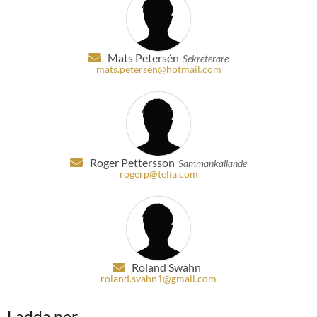
Mats Petersén
Sekreterare
mats.petersen@hotmail.com
Roger Pettersson
Sammankallande
rogerp@telia.com
Roland Swahn
roland.svahn1@gmail.com
Ladda ner