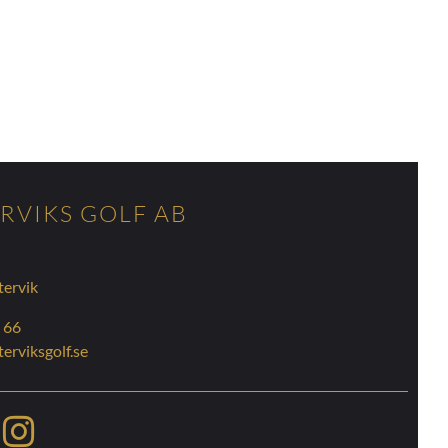
RVIKS GOLF AB
tervik
 66
erviksgolf.se