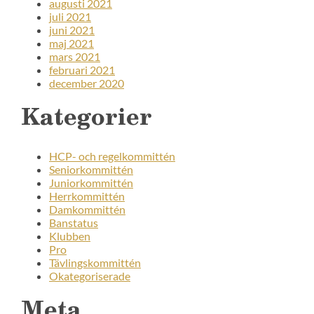
augusti 2021
juli 2021
juni 2021
maj 2021
mars 2021
februari 2021
december 2020
Kategorier
HCP- och regelkommittén
Seniorkommittén
Juniorkommittén
Herrkommittén
Damkommittén
Banstatus
Klubben
Pro
Tävlingskommittén
Okategoriserade
Meta