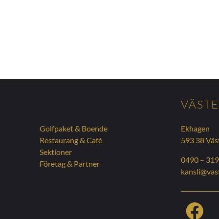
N
VÄSTE
Golfpaket & Boende
Ekhagen
Restaurang & Café
593 38 Väs
Sektioner
0490 – 319
Företag & Partner
kansli@vast