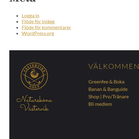
Logga in
Flöde för inlägg
Flöde för kommentarer
WordPress.org
VÄLKOMME
Greenfee & Boka
Banan & Banguide
Shop
|
Pro/Tränare
Natursköna
Bli medlem
Västervik