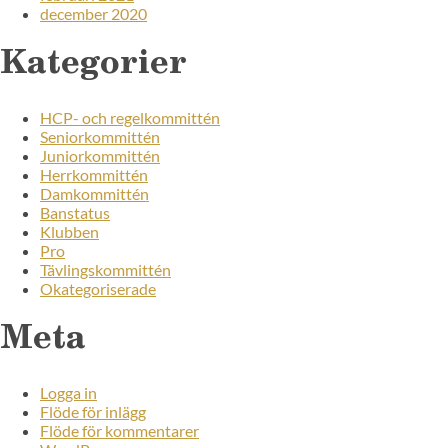
december 2020
Kategorier
HCP- och regelkommittén
Seniorkommittén
Juniorkommittén
Herrkommittén
Damkommittén
Banstatus
Klubben
Pro
Tävlingskommittén
Okategoriserade
Meta
Logga in
Flöde för inlägg
Flöde för kommentarer