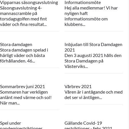
Vipparnas säsongsavslutning
Informationsmöte
Säsongsavslutning 4-
Hej alla medlemmar! Vi har
mannascramble på
nyligen haft
torsdagsgolfen med fint
informationsmöte om
väder och fina resultat...
klubbens...
Stora damdagen
Inbjudan till Stora Damdagen
Stora damdagen spelad i
2021
härligt väder och bästa
Den 3 augusti 2021 hålls den
förhållanden. 46...
Stora Damdagen på
Västerviks...
Sommarbrev juni 2021
Vårbrev 2021
Sommaren har verkligen
Våren är i antågande och med
anlänt med värme och sol!
det ser vi äntligen...
När man...
Spel under
Gällande Covid-19
pandemirestriktioner
restriktioner - febr 2021