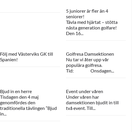
5 juniorer är fler än 4
seniorer!
Tävla med hjärtat – stötta
nästa generation golfare!
Den 16...
Följ med Västerviks GK till
Golfresa Damsektionen
Spanien!
Nu tar vi åter upp vår
populära golfresa.
Tid: Onsdagen...
Bjud in en herre
Event under våren
Tisdagen den 4 maj
Under våren har
genomfördes den
damsektionen bjudit in till
traditionella tävlingen ”Bjud
två event. Till...
in...