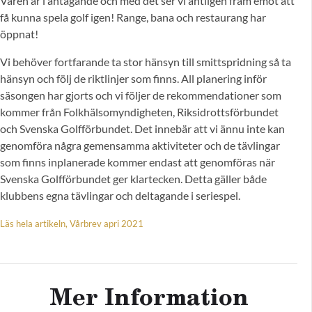
Våren är i antågande och med det ser vi äntligen fram emot att
få kunna spela golf igen! Range, bana och restaurang har
öppnat!
Vi behöver fortfarande ta stor hänsyn till smittspridning så ta
hänsyn och följ de riktlinjer som finns. All planering inför
säsongen har gjorts och vi följer de rekommendationer som
kommer från Folkhälsomyndigheten, Riksidrottsförbundet
och Svenska Golfförbundet. Det innebär att vi ännu inte kan
genomföra några gemensamma aktiviteter och de tävlingar
som finns inplanerade kommer endast att genomföras när
Svenska Golfförbundet ger klartecken. Detta gäller både
klubbens egna tävlingar och deltagande i seriespel.
Läs hela artikeln, Vårbrev apri 2021
Mer Information