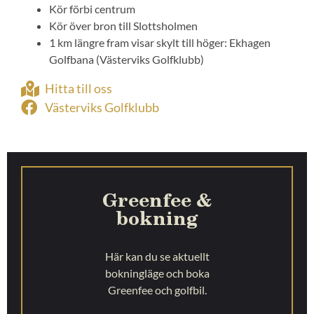
Kör förbi centrum
Kör över bron till Slottsholmen
1 km längre fram visar skylt till höger: Ekhagen
Golfbana (Västerviks Golfklubb)
Hitta till oss
Västerviks Golfklubb
Greenfee &
bokning
Här kan du se aktuellt
bokningläge och boka
Greenfee och golfbil.