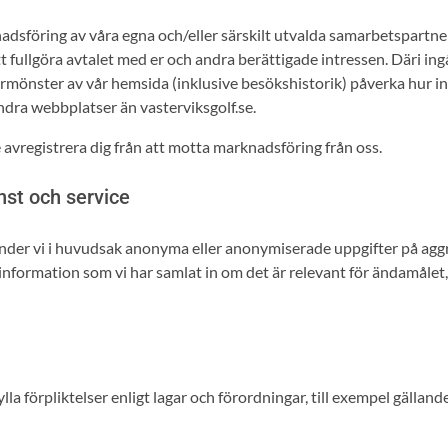
adsföring av våra egna och/eller särskilt utvalda samarbetspartne
tt fullgöra avtalet med er och andra berättigade intressen. Däri in
rmönster av vår hemsida (inklusive besökshistorik) påverka hur in
ra webbplatser än vasterviksgolf.se.
vregistrera dig från att motta marknadsföring från oss.
nst och service
nvänder vi i huvudsak anonyma eller anonymiserade uppgifter på ag
nformation som vi har samlat in om det är relevant för ändamålet, 
la förpliktelser enligt lagar och förordningar, till exempel gällande