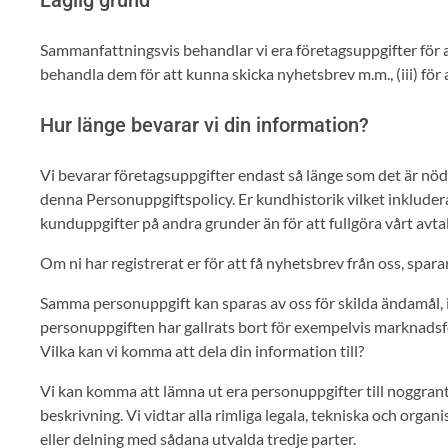
Sammanfattningsvis behandlar vi era företagsuppgifter för att 
behandla dem för att kunna skicka nyhetsbrev m.m., (iii) för at
Hur länge bevarar vi din information?
Vi bevarar företagsuppgifter endast så länge som det är nöd
denna Personuppgiftspolicy. Er kundhistorik vilket inkludera
kunduppgifter på andra grunder än för att fullgöra vårt avtal 
Om ni har registrerat er för att få nyhetsbrev från oss, spara
Samma personuppgift kan sparas av oss för skilda ändamål, i o
personuppgiften har gallrats bort för exempelvis marknads
Vilka kan vi komma att dela din information till?
Vi kan komma att lämna ut era personuppgifter till noggrant
beskrivning. Vi vidtar alla rimliga legala, tekniska och orga
eller delning med sådana utvalda tredje parter.