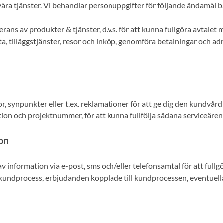
 våra tjänster. Vi behandlar personuppgifter för följande ändamål 
ns av produkter & tjänster, d.v.s. för att kunna fullgöra avtalet me
 tilläggstjänster, resor och inköp, genomföra betalningar och adm
 synpunkter eller t.ex. reklamationer för att ge dig den kundvård du
ion och projektnummer, för att kunna fullfölja sådana serviceären
ion
v information via e-post, sms och/eller telefonsamtal för att fullg
n kundprocess, erbjudanden kopplade till kundprocessen, eventuell