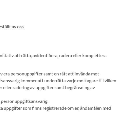
tällt av oss.
itiativ att rätta, avidentifiera, radera eller komplettera
ng av era personuppgifter samt en rätt att invända mot
sansvarig kommer att underrätta varje mottagare till vilken
er eller radering av uppgifter samt begränsning av
nan personuppgiftsansvarig.
ilka uppgifter som finns registrerade om er, ändamålen med