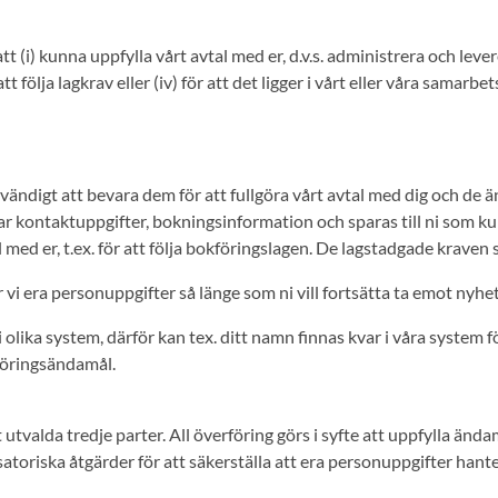
(i) kunna uppfylla vårt avtal med er, d.v.s. administrera och leverer
t följa lagkrav eller (iv) för att det ligger i vårt eller våra samarb
vändigt att bevara dem för att fullgöra vårt avtal med dig och de 
r kontaktuppgifter, bokningsinformation och sparas till ni som kun
med er, t.ex. för att följa bokföringslagen. De lagstadgade kraven s
r vi era personuppgifter så länge som ni vill fortsätta ta emot nyhe
lika system, därför kan tex. ditt namn finnas kvar i våra system för
föringsändamål.
 utvalda tredje parter. All överföring görs i syfte att uppfylla ä
nisatoriska åtgärder för att säkerställa att era personuppgifter han