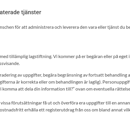
aterade tjänster
chen för att administrera och leverera den vara eller tjänst du bes
ed tillämplig lagstiftning. Vi kommer på er begäran eller på eget in
issvisande.
a fall radering av uppgifter, begära begränsning av fortsatt behandli
terna är korrekta eller om behandlingen är laglig). Personuppgift
i komma att dela din information till?” ovan om eventuella rättels
der vissa förutsättningar få ut och överföra era uppgifter till en an
kostnadsfritt erhålla ett registerutdrag från oss om bland annat v