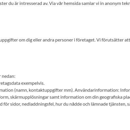
nster du är intresserad av. Via vår hemsida samlar vi in anonym te
uppgifter om dig eller andra personer i företaget. Vi förutsätter 
r nedan:
retagsdata exempelvis.
rmation (namn, kontaktuppgifter mm). Användarinformation: Infor
tform, skärmupplösningar samt information om din geografiska plac
id för sidor, nedladdningsfel, hur du nådde och lämnade tjänsten, s