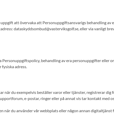
uppgift att övervaka att Personuppgiftsansvarigs behandling av er
dress: dataskyddsombud@vasterviksgolf.se, eller via vanligt brev 
 Personuppgiftspolicy, behandling av era personuppgifter eller om
 fysiska adress.
när du exempelvis beställer varor eller tjänster, registrerar dig för
supportforum, e-postar, ringer eller på annat vis tar kontakt med
en när du använder vår webbplats eller någon annan digitaltjänst f