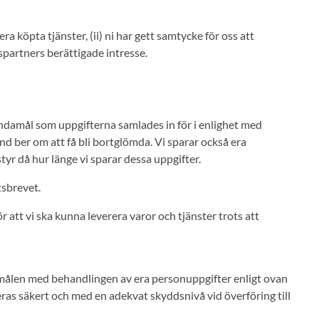
a köpta tjänster, (ii) ni har gett samtycke för oss att
etspartners berättigade intresse.
ändamål som uppgifterna samlades in för i enlighet med
d ber om att få bli bortglömda. Vi sparar också era
tyr då hur länge vi sparar dessa uppgifter.
tsbrevet.
 att vi ska kunna leverera varor och tjänster trots att
ndamålen med behandlingen av era personuppgifter enligt ovan
teras säkert och med en adekvat skyddsnivå vid överföring till